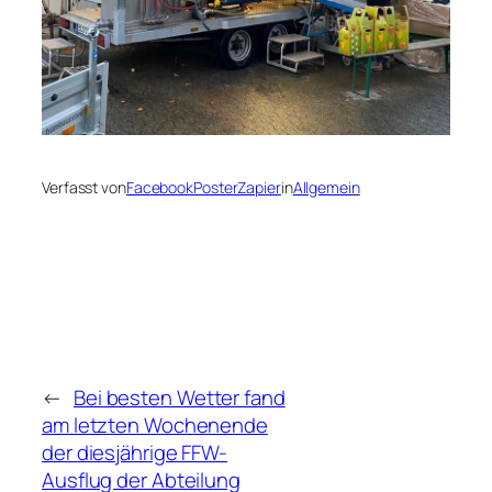
Verfasst von
FacebookPosterZapier
in
Allgemein
←
Bei besten Wetter fand
am letzten Wochenende
der diesjährige FFW-
Ausflug der Abteilung