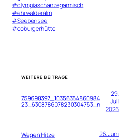
#olympiaschanzegarmisch
#ehrwalderalm
#Seebensee
#coburgerhütte
WEITERE BEITRÄGE
29.
759698397_10356354860984
Juli
23_6308786078230304753_n
2026
26. Juni
Wegen Hitze