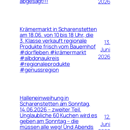
abgesagt!!!
2026
Krämermarkt in Scharenstetten
am 18.06. von 10 bis 18 Uhr, die
3. Klasse verkauft regionale
13.
Produkte frisch vom Bauernhof
Juni
#dorfleben #krämermarkt
2026
#albdonaukreis
#regionaleprodukte
#genussregion
Halleneinweihung in
Scharenstetten am Sonntag,
14.06.2026 – zweiter Teil.
Unglaubliche 60 Kuchen wird es
12.
geben am Sonntag – die
Juni
müssen alle weg! Und Abends