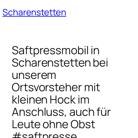
Scharenstetten
Zum
Inhalt
springen
Saftpressmobil in
Scharenstetten bei
unserem
Ortsvorsteher mit
kleinen Hock im
Anschluss, auch für
Leute ohne Obst
#saftpresse