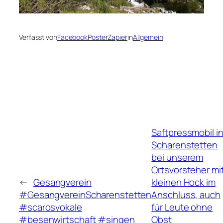
Verfasst von
FacebookPosterZapier
in
Allgemein
Saftpressmobil i
Scharenstetten
bei unserem
Ortsvorsteher mi
←
Gesangverein
kleinen Hock im
#GesangvereinScharenstetten
Anschluss, auch
#scarosvokale
für Leute ohne
#besenwirtschaft #singen
Obst