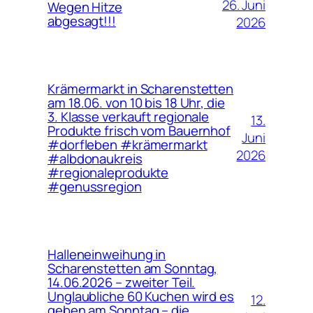
26. Juni
Wegen Hitze
abgesagt!!!
2026
Krämermarkt in Scharenstetten
am 18.06. von 10 bis 18 Uhr, die
3. Klasse verkauft regionale
13.
Produkte frisch vom Bauernhof
Juni
#dorfleben #krämermarkt
2026
#albdonaukreis
#regionaleprodukte
#genussregion
Halleneinweihung in
Scharenstetten am Sonntag,
14.06.2026 – zweiter Teil.
Unglaubliche 60 Kuchen wird es
12.
geben am Sonntag – die