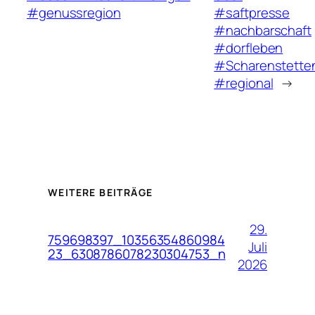
#genussregion
#saftpresse
#nachbarschaft
#dorfleben
#Scharenstette
#regional
→
WEITERE BEITRÄGE
29.
759698397_10356354860984
Juli
23_6308786078230304753_n
2026