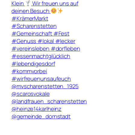
Klein
Wir freuen uns auf
deinen Besuch
#KrämerMarkt
#Scharenstetten
#Gemeinschaft #Fest
#Genuss #lokal #lecker
#vereinsleben #dorfleben
#essenmachtglücklich
#lebendigesdorf
#kommvorbei
#wirfreuenunsaufeuch
@mvscharenstetten_1925
@scarosvokale
@landfrauen_scharenstetten
@heinze14karlheinz
@gemeinde_dornstadt