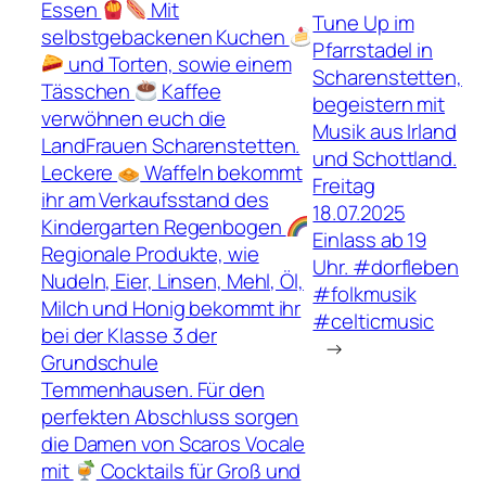
Essen
Mit
Tune Up im
selbstgebackenen Kuchen
Pfarrstadel in
und Torten, sowie einem
Scharenstetten,
Tässchen
Kaffee
begeistern mit
verwöhnen euch die
Musik aus Irland
LandFrauen Scharenstetten.
und Schottland.
Leckere
Waffeln bekommt
Freitag
ihr am Verkaufsstand des
18.07.2025
Kindergarten Regenbogen
Einlass ab 19
Regionale Produkte, wie
Uhr. #dorfleben
Nudeln, Eier, Linsen, Mehl, Öl,
#folkmusik
Milch und Honig bekommt ihr
#celticmusic
bei der Klasse 3 der
→
Grundschule
Temmenhausen. Für den
perfekten Abschluss sorgen
die Damen von Scaros Vocale
mit
Cocktails für Groß und