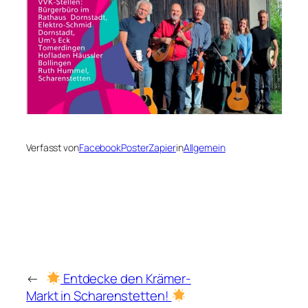
Verfasst von
FacebookPosterZapier
in
Allgemein
←
Entdecke den Krämer-
Markt in Scharenstetten!