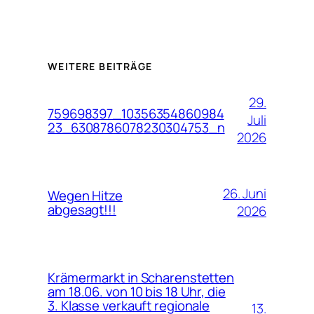
WEITERE BEITRÄGE
29.
759698397_10356354860984
Juli
23_6308786078230304753_n
2026
26. Juni
Wegen Hitze
abgesagt!!!
2026
Krämermarkt in Scharenstetten
am 18.06. von 10 bis 18 Uhr, die
3. Klasse verkauft regionale
13.