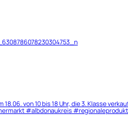
_6308786078230304753_n
8.06. von 10 bis 18 Uhr, die 3. Klasse verkau
mermarkt #albdonaukreis #regionaleproduk