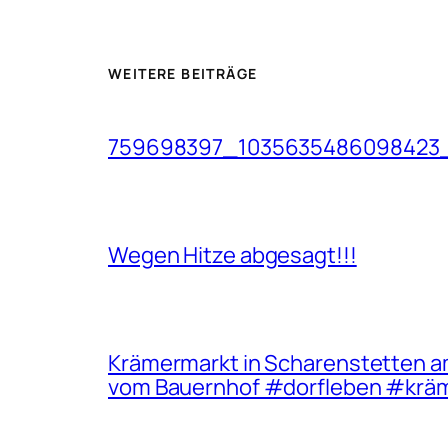
WEITERE BEITRÄGE
759698397_1035635486098423
Wegen Hitze abgesagt!!!
Krämermarkt in Scharenstetten am 1
vom Bauernhof #dorfleben #krä