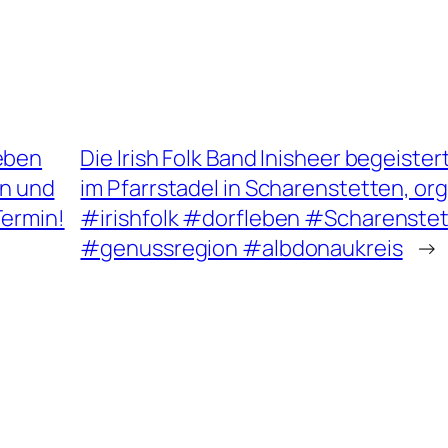
neben
Die Irish Folk Band Inisheer begeist
en und
im Pfarrstadel in Scharenstetten, org
Termin!
#irishfolk #dorfleben #Scharenste
#genussregion #albdonaukreis
→