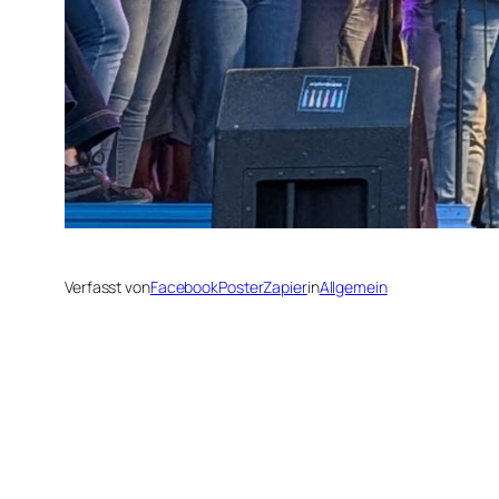
Verfasst von
FacebookPosterZapier
in
Allgemein