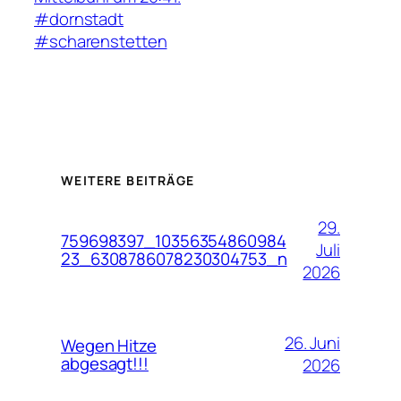
#dornstadt
#scharenstetten
WEITERE BEITRÄGE
29.
759698397_10356354860984
Juli
23_6308786078230304753_n
2026
26. Juni
Wegen Hitze
abgesagt!!!
2026