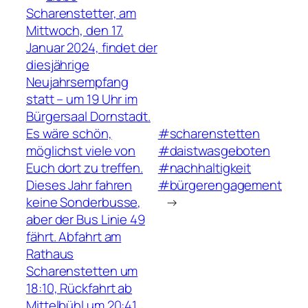
Scharenstetter, am
Mittwoch, den 17.
Januar 2024, findet der
diesjährige
Neujahrsempfang
statt – um 19 Uhr im
Bürgersaal Dornstadt.
Es wäre schön,
#scharenstetten
möglichst viele von
#daistwasgeboten
Euch dort zu treffen.
#nachhaltigkeit
Dieses Jahr fahren
#bürgerengagement
keine Sonderbusse,
→
aber der Bus Linie 49
fährt. Abfahrt am
Rathaus
Scharenstetten um
18:10, Rückfahrt ab
Mittelbühl um 20:41.