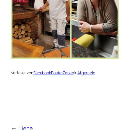
Verfasst von
FacebookPosterZapier
in
Allgemein
←
Liebe