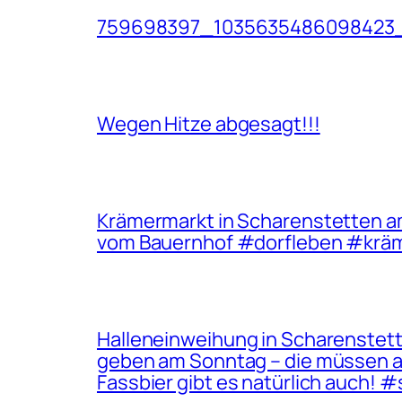
759698397_1035635486098423
Wegen Hitze abgesagt!!!
Krämermarkt in Scharenstetten am 1
vom Bauernhof #dorfleben #krä
Halleneinweihung in Scharenstett
geben am Sonntag – die müssen all
Fassbier gibt es natürlich auch!