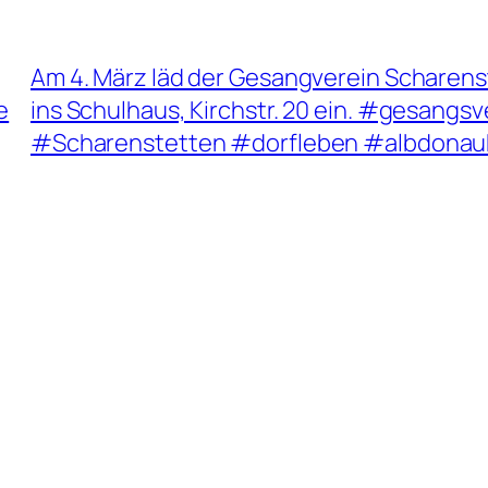
Am 4. März läd der Gesangverein Scharens
e
ins Schulhaus, Kirchstr. 20 ein. #gesang
#Scharenstetten #dorfleben #albdonau