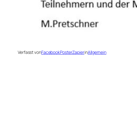
Verfasst von
FacebookPosterZapier
in
Allgemein