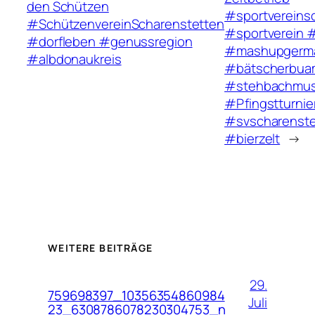
den Schützen
#sportvereins
#SchützenvereinScharenstetten
#sportverein #
#dorfleben #genussregion
#mashupgerm
#albdonaukreis
#bätscherbua
#stehbachmus
#Pfingstturnie
#svscharenste
#bierzelt
→
WEITERE BEITRÄGE
29.
759698397_10356354860984
Juli
23_6308786078230304753_n