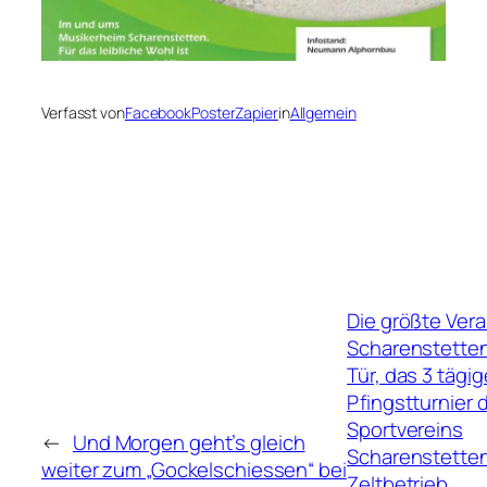
Verfasst von
FacebookPosterZapier
in
Allgemein
Die größte Vera
Scharenstetten
Tür, das 3 tägig
Pfingstturnier 
Sportvereins
←
Und Morgen geht’s gleich
Scharenstetten
weiter zum „Gockelschiessen“ bei
Zeltbetrieb