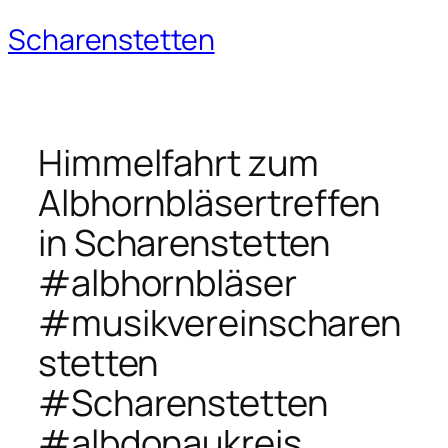
Scharenstetten
Zum
Inhalt
springen
Himmelfahrt zum
Albhornbläsertreffen
in Scharenstetten
#albhornbläser
#musikvereinscharen
stetten
#Scharenstetten
#albdonaukreis