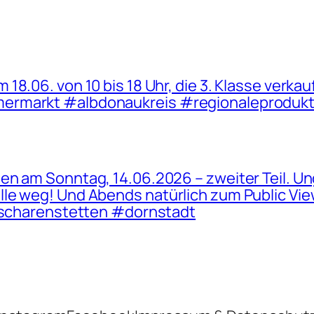
8.06. von 10 bis 18 Uhr, die 3. Klasse verkau
mermarkt #albdonaukreis #regionaleproduk
en am Sonntag, 14.06.2026 – zweiter Teil. Un
e weg! Und Abends natürlich zum Public Viewi
 #scharenstetten #dornstadt