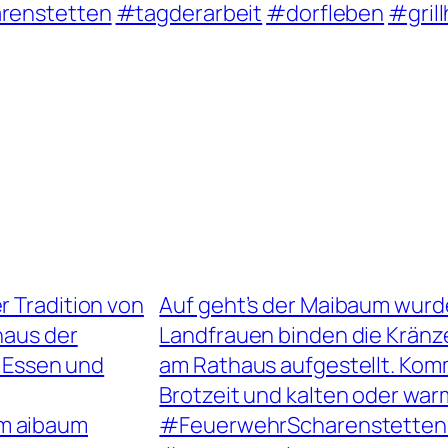
renstetten
#tagderarbeit
#dorfleben
#gril
r Tradition von
Auf geht’s der Maibaum wurd
haus der
Landfrauen binden die Krän
m Essen und
am Rathaus aufgestellt. Komm
Brotzeit und kalten oder wa
m aibaum
#FeuerwehrScharenstetten