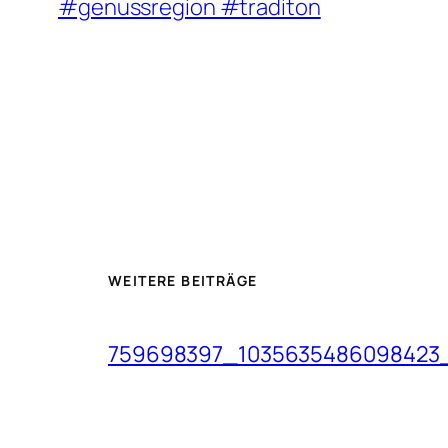
#genussregion #traditon
WEITERE BEITRÄGE
759698397_1035635486098423