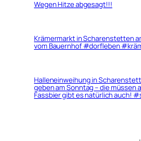
Wegen Hitze abgesagt!!!
Krämermarkt in Scharenstetten am 1
vom Bauernhof #dorfleben #krä
Halleneinweihung in Scharenstett
geben am Sonntag – die müssen all
Fassbier gibt es natürlich auch!