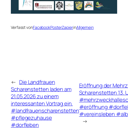
Verfasst von
FacebookPosterZapier
in
Allgemein
←
Die Landfrauen
Eröffnung der Mehrz
Scharenstetten laden am
Scharenstetten 13. U
21.05.2026 zu einem
#mehrzweckhallesc
interessanten Vortrag ein.
#eröffnung #dorfl
#landfrauenscharenstetten
#vereinsleben #alb
#pflegezuhause
→
#dorfleben