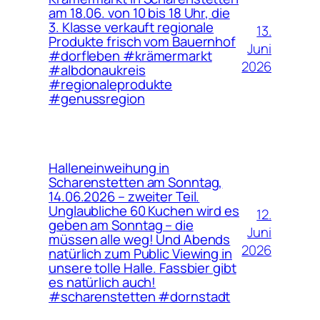
am 18.06. von 10 bis 18 Uhr, die
3. Klasse verkauft regionale
13.
Produkte frisch vom Bauernhof
Juni
#dorfleben #krämermarkt
2026
#albdonaukreis
#regionaleprodukte
#genussregion
Halleneinweihung in
Scharenstetten am Sonntag,
14.06.2026 – zweiter Teil.
Unglaubliche 60 Kuchen wird es
12.
geben am Sonntag – die
Juni
müssen alle weg! Und Abends
2026
natürlich zum Public Viewing in
unsere tolle Halle. Fassbier gibt
es natürlich auch!
#scharenstetten #dornstadt