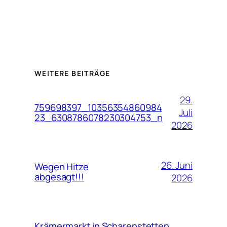
WEITERE BEITRÄGE
29.
759698397_10356354860984
Juli
23_6308786078230304753_n
2026
26. Juni
Wegen Hitze
abgesagt!!!
2026
Krämermarkt in Scharenstetten