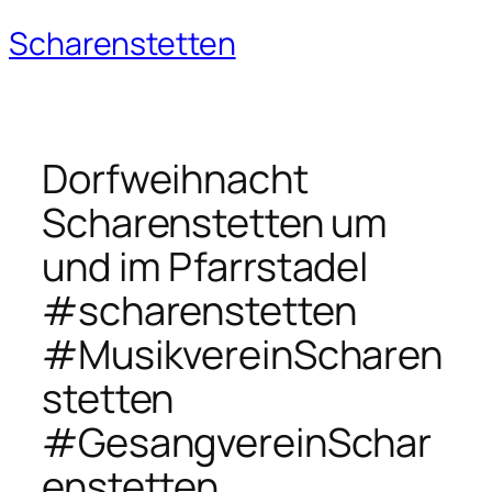
Scharenstetten
Zum
Inhalt
springen
Dorfweihnacht
Scharenstetten um
und im Pfarrstadel
#scharenstetten
#MusikvereinScharen
stetten
#GesangvereinSchar
enstetten