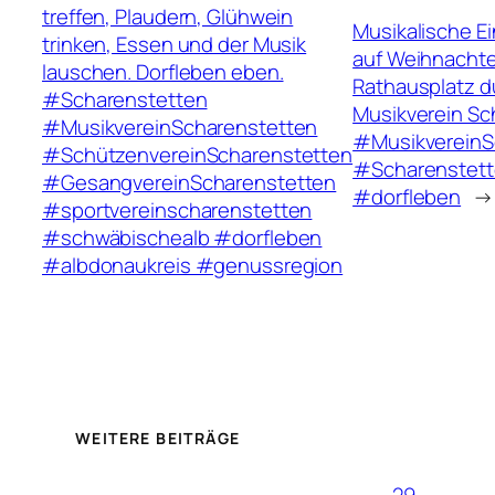
treffen, Plaudern, Glühwein
Musikalische E
trinken, Essen und der Musik
auf Weihnachte
lauschen. Dorfleben eben.
Rathausplatz d
#Scharenstetten
Musikverein Sc
#MusikvereinScharenstetten
#MusikvereinS
#SchützenvereinScharenstetten
#Scharenstet
#GesangvereinScharenstetten
#dorfleben
→
#sportvereinscharenstetten
#schwäbischealb #dorfleben
#albdonaukreis #genussregion
WEITERE BEITRÄGE