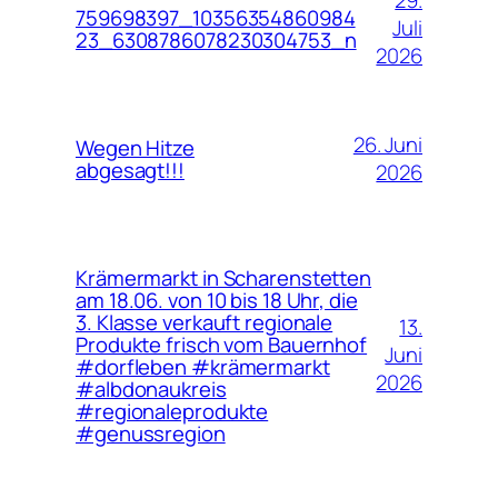
29.
759698397_10356354860984
Juli
23_6308786078230304753_n
2026
26. Juni
Wegen Hitze
abgesagt!!!
2026
Krämermarkt in Scharenstetten
am 18.06. von 10 bis 18 Uhr, die
3. Klasse verkauft regionale
13.
Produkte frisch vom Bauernhof
Juni
#dorfleben #krämermarkt
2026
#albdonaukreis
#regionaleprodukte
#genussregion