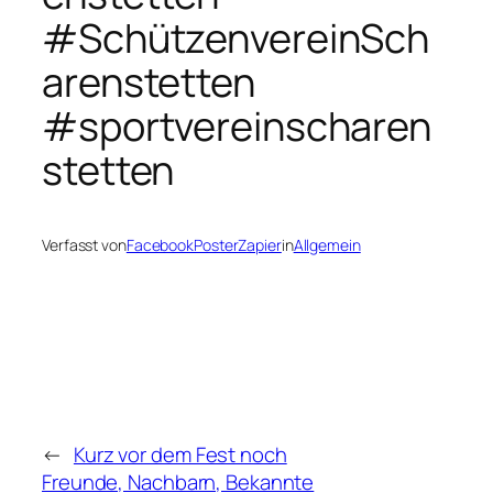
#SchützenvereinSch
arenstetten
#sportvereinscharen
stetten
Verfasst von
FacebookPosterZapier
in
Allgemein
←
Kurz vor dem Fest noch
Freunde, Nachbarn, Bekannte