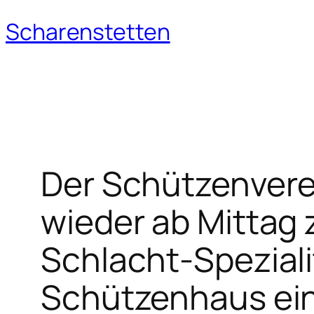
Scharenstetten
Zum
Inhalt
springen
Der Schützenverei
wieder ab Mittag 
Schlacht-Spezial
Schützenhaus ei