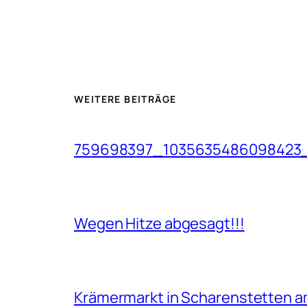
WEITERE BEITRÄGE
759698397_1035635486098423
Wegen Hitze abgesagt!!!
Krämermarkt in Scharenstetten am 1