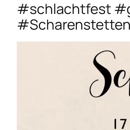
#schlachtfest #
#Scharenstette