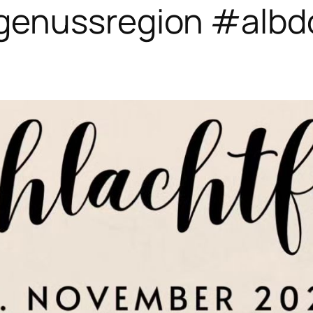
genussregion #albd
n