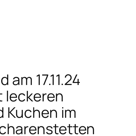
 am 17.11.24
t leckeren
d Kuchen im
charenstetten