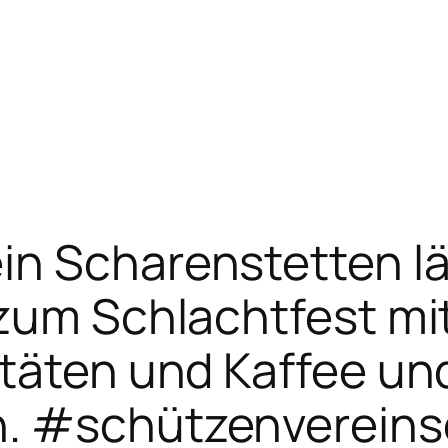
n Scharenstetten läd
zum Schlachtfest mi
itäten und Kaffee un
n. #schützenvereins