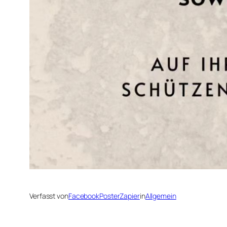
Verfasst von
FacebookPosterZapier
in
Allgemein