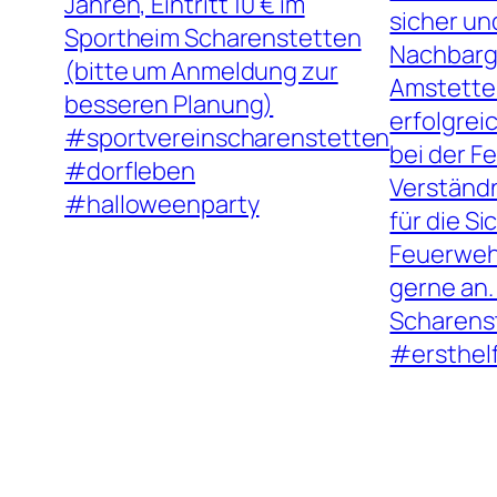
Jahren, Eintritt 10 € im
sicher un
Sportheim Scharenstetten
Nachbarge
(bitte um Anmeldung zur
Amstetten
besseren Planung)
erfolgrei
#sportvereinscharenstetten
bei der F
#dorfleben
Verständn
#halloweenparty
für die S
Feuerwehr
gerne an.
Scharens
#ersthel