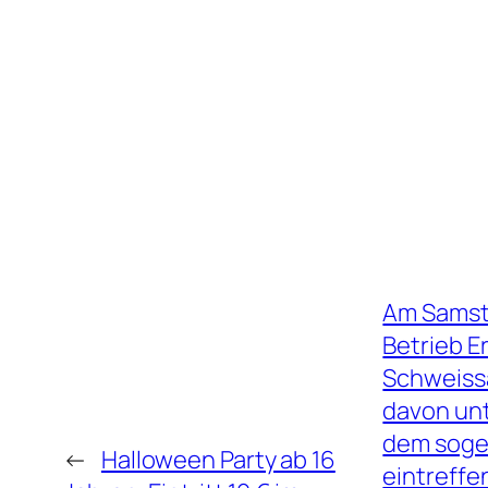
Am Samsta
Betrieb E
Schweissa
davon unt
dem sogen
←
Halloween Party ab 16
eintreffe