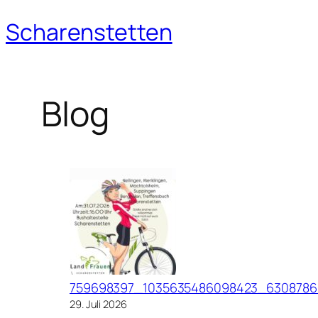
Scharenstetten
Zum
Inhalt
springen
Blog
759698397_1035635486098423_6308786
29. Juli 2026