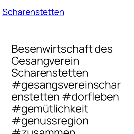
Scharenstetten
Zum
Inhalt
springen
Besenwirtschaft des
Gesangverein
Scharenstetten
#gesangsvereinschar
enstetten #dorfleben
#gemütlichkeit
#genussregion
#zusammen