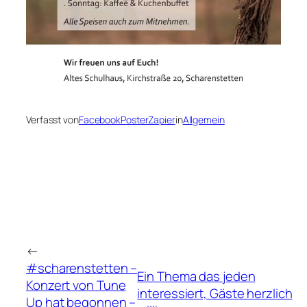
Verfasst von
FacebookPosterZapier
in
Allgemein
←
#scharenstetten –
Ein Thema das jeden
Konzert von Tune
interessiert, Gäste herzlich
Up hat begonnen –