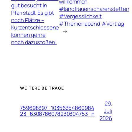
willkommen
gut besucht in
#landfrauenscharenstetten
Pfarrstadl. Es gibt
#Vergesslichkeit
noch Plätze –
#Themenabend #Vortrag
Kurzentschlossene
→
können gerne
noch dazustoßen!
WEITERE BEITRÄGE
29.
759698397_10356354860984
Juli
23_6308786078230304753_n
2026