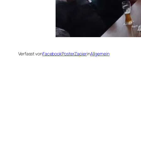
Verfasst von
FacebookPosterZapier
in
Allgemein