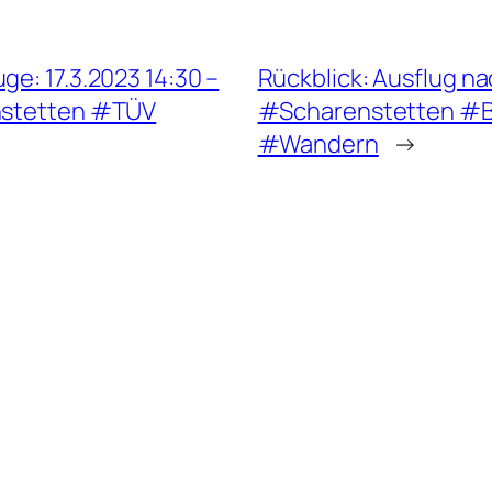
ge: 17.3.2023 14:30 –
Rückblick: Ausflug n
nstetten #TÜV
#Scharenstetten #B
#Wandern
→