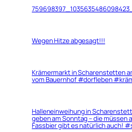
759698397_1035635486098423
Wegen Hitze abgesagt!!!
Krämermarkt in Scharenstetten am 1
vom Bauernhof #dorfleben #krä
Halleneinweihung in Scharenstett
geben am Sonntag – die müssen all
Fassbier gibt es natürlich auch!