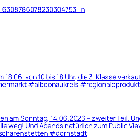
_6308786078230304753_n
8.06. von 10 bis 18 Uhr, die 3. Klasse verkau
mermarkt #albdonaukreis #regionaleproduk
en am Sonntag, 14.06.2026 – zweiter Teil. Un
e weg! Und Abends natürlich zum Public Viewi
 #scharenstetten #dornstadt